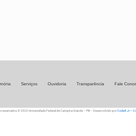
mória
Serviços
Ouvidoria
Transparência
Fale Cono
os reservados © 2023 Universidade Federal de Campina Grande – PB – Desenvolvido por
CodeX Jr – Co