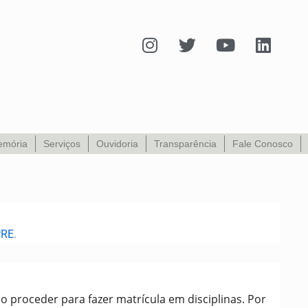
I
T
Y
L
n
w
o
i
s
i
u
n
t
t
t
k
a
t
u
e
g
e
b
d
r
r
e
i
mória
Serviços
Ouvidoria
Transparência
Fale Conosco
a
n
m
PRE
.
 proceder para fazer matrícula em disciplinas. Por