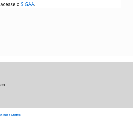
, acesse o
SIGAA
.
sco
nteúdo Criativo