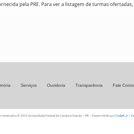
fornecida pela PRE. Para ver a listagem de turmas ofertadas
mória
Serviços
Ouvidoria
Transparência
Fale Cono
os reservados © 2023 Universidade Federal de Campina Grande – PB – Desenvolvido por
CodeX Jr – Co