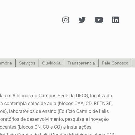
I
T
Y
L
n
w
o
i
s
i
u
n
t
t
t
k
a
t
u
e
g
e
b
d
r
r
e
i
mória
Serviços
Ouvidoria
Transparência
Fale Conosco
a
n
m
uída em 8 blocos do Campus Sede da UFCG, localizado
a contempla salas de aula (blocos CAA, CD, REENGE,
s), laboratórios de ensino (Edifício Camilo de Lelis
oratórios de desenvolvimento, pesquisa e inovação
 docentes (blocos CN, CO e CQ) e instalações
, Edifício Camilo de Lelis Gondim Medeiros e bloco CN).