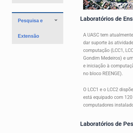
Laboratórios de Ens
Pesquisa e
A UASC tem atualment
Extensão
dar suporte às atividad
computação (LCC1, LCC2 
Gondim Medeiros) e um 
e iniciação à computaç
no bloco REENGE).
O LCC1 e o LCC2 dispõ
está equipado com 120 
computadores instalad
Laboratórios de Pe