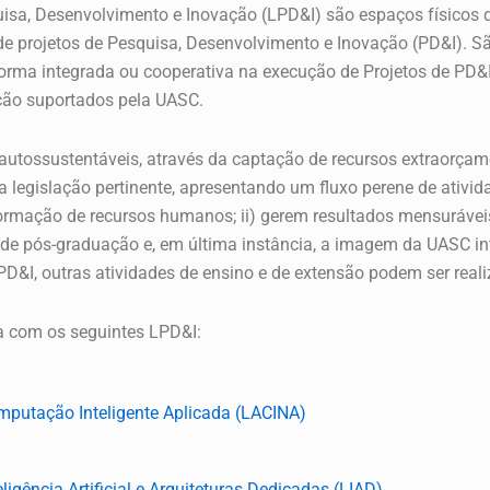
uisa, Desenvolvimento e Inovação (LPD&I) são espaços físicos
e projetos de Pesquisa, Desenvolvimento e Inovação (PD&I). São
rma integrada ou cooperativa na execução de Projetos de PD&I,
ão suportados pela UASC.
autossustentáveis, através da captação de recursos extraorçame
 legislação pertinente, apresentando um fluxo perene de ativid
ormação de recursos humanos; ii) gerem resultados mensurávei
e pós-graduação e, em última instância, a imagem da UASC intr
PD&I, outras atividades de ensino e de extensão podem ser rea
 com os seguintes LPD&I:
mputação Inteligente Aplicada (LACINA)
ligência Artificial e Arquiteturas Dedicadas (LIAD)