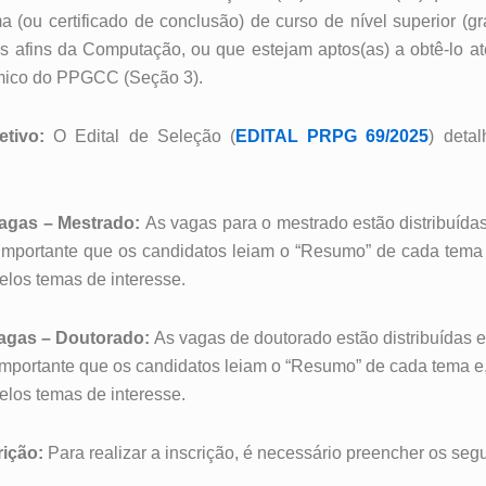
a (ou certificado de conclusão) de curso de nível superior (
s afins da Computação, ou que
estejam aptos(as) a obtê-lo a
mico do PPGCC
(Seção 3).
tivo:
O Edital de Seleção (
EDITAL PRPG 69/2025
) deta
agas – Mestrado:
As vagas para o mestrado estão distribuída
portante que os candidatos leiam o “Resumo” de cada tema e
los temas de interesse.
agas – Doutorado:
As vagas de doutorado estão distribuídas e
portante que os candidatos leiam o “Resumo” de cada tema e,
los temas de interesse.
ição:
Para realizar a inscrição, é necessário preencher os seg