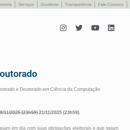
mória
Serviços
Ouvidoria
Transparência
Fale Conosco
I
T
Y
L
n
w
o
i
s
i
u
n
t
t
t
k
a
t
u
e
g
e
b
d
r
r
e
i
Doutorado
a
n
m
estrado e Doutorado em Ciência da Computação
8/11/2025 (23h59)
21/11/2025 (23h59)
.
stejam em dia com suas obrigações eleitorais e
que sejam