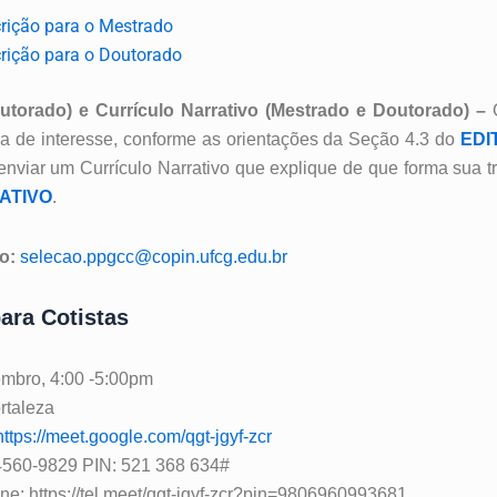
crição para o Mestrado
crição para o Doutorado
utorado
) e Currículo Narrativo (Mestrado e Doutorado) –
a de interesse, conforme as orientações da Seção 4.3 do
EDI
viar um Currículo Narrativo que explique de que forma sua tra
ATIVO
.
o:
selecao.ppgcc@copin.ufcg.edu.br
ara Cotistas
embro, 4:00 -5:00pm
rtaleza
https://meet.google.com/qgt-jgyf-zcr
560-9829‬ PIN: ‪521 368 634‬#
ne: https://tel.meet/qgt-jgyf-zcr?pin=9806960993681